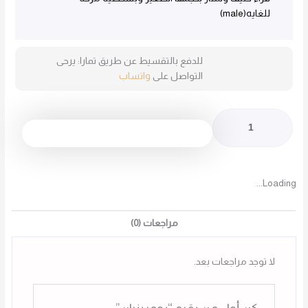
للغايه(male)
للدفع بالتقسيط عن طريق تمارا: يرحى
التواصل على
واتساب
كمية
بومرينيان
قدّم طلبك
Loading...
مراجعات (0)
لا توجد مراجعات بعد.