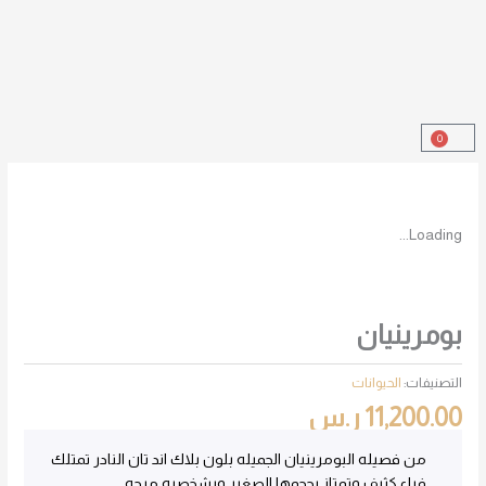
خطي
لى
لمحتوى
0
Cart
Loading...
بومرينيان
التصنيفات:
الحيوانات
11,200.00
ر.س
من فصيله البومرينيان الجميله بلون بلاك اند تان النادر تمتلك
فراء كثيف وتمتاز بحجمها الصغير وبشخصيه مرحه