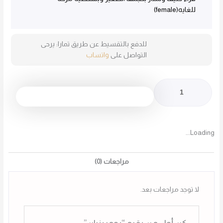
للغايه(female)
للدفع بالتقسيط عن طريق تمارا: يرحى
التواصل على
واتساب
كمية
بومرينيان
قدّم طلبك
Loading...
مراجعات (0)
لا توجد مراجعات بعد.