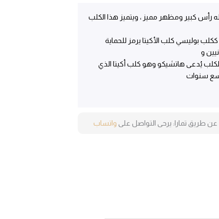
ي
له رأس كبير ومظهر مميز ، ويتميز هذا الكلب
11,ر.س.
كلب بوليسي كلب الأكيتا يرمز للحماية
يين و
ب يُدعى هاتشيكو وهو كلب أكيتا الذي
تسع سنوات
عن طريق تمارا: يرحى التواصل على
واتساب