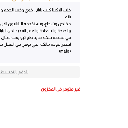
الأصلي
الحال
هو:
هو:
كلب الاكيتا كلب ياباني قوي وكبير الحجم و
12,500.00ر.س.
500.00
بانه
مخلص وشجاع، ويستخدمه اليابانيون الآن ك
والصحة والسعادة والعمر المديد لدى اليابان
في محطة سكة حديد طوكيو يقف تمثال لكل
انتظر عودة مالكه الذي توفي في العمل 
(male)
للدفع بالتقسيط 
غير متوفر في المخزون