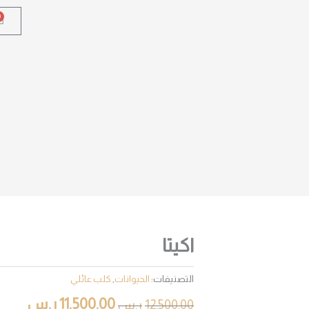
0
t
اكيتا
التصنيفات:
الحيوانات
,
كلب عائلي
السعر
السع
11,500.00
ر.س
12,500.00
ر.س