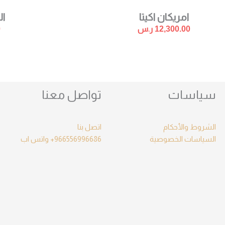
امريكان اكيتا
ال
12,300.00
ر.س
0
سياسات
تواصل معنا
الشروط والأحكام
اتصل بنا
السياسات الخصوصية
966556996686+
واتس اب